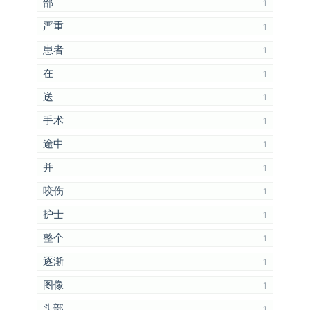
部
1
严重
1
患者
1
在
1
送
1
手术
1
途中
1
并
1
咬伤
1
护士
1
整个
1
逐渐
1
图像
1
头部
1