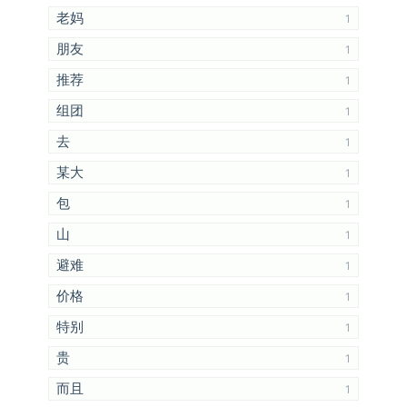
老妈
1
朋友
1
推荐
1
组团
1
去
1
某大
1
包
1
山
1
避难
1
价格
1
特别
1
贵
1
而且
1