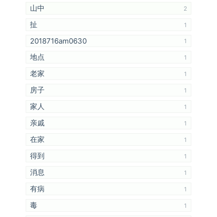
山中
2
扯
1
2018716am0630
1
地点
1
老家
1
房子
1
家人
1
亲戚
1
在家
1
得到
1
消息
1
有病
1
毒
1