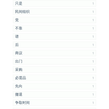
只是
1
民间组织
1
觉
1
不靠
1
谱
1
后
1
商议
1
出门
1
采购
1
必需品
1
先向
1
撤退
1
争取时间
1