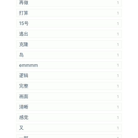
再做
1
打算
1
15号
1
逃出
1
克隆
1
岛
1
emmmm
1
逻辑
1
完整
1
画面
1
清晰
1
感觉
1
又
1