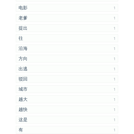
电影
1
老爹
1
提出
1
往
1
沿海
1
方向
1
出逃
1
驳回
1
城市
1
越大
1
越快
1
这是
1
有
1