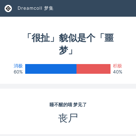
Dreamcoll 梦集
「
很扯
」貌似是个「噩
梦」
消极
积极
60%
40%
睡不醒的喵
梦见了
丧尸