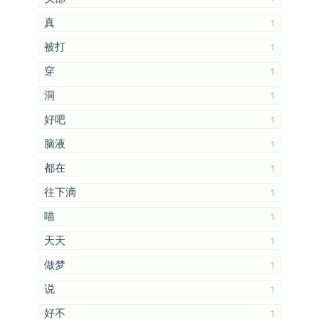
真
1
被打
1
穿
1
洞
1
好吧
1
脑液
1
都在
1
往下滴
1
喵
1
天天
1
做梦
1
说
1
好不
1