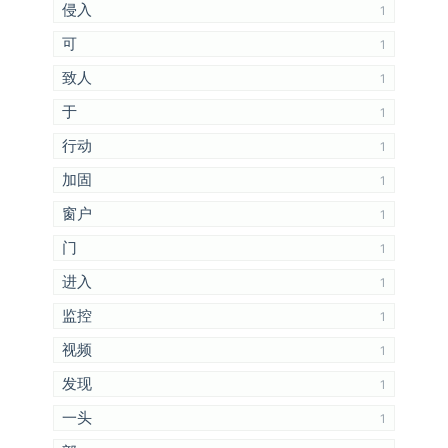
侵入
1
可
1
致人
1
于
1
行动
1
加固
1
窗户
1
门
1
进入
1
监控
1
视频
1
发现
1
一头
1