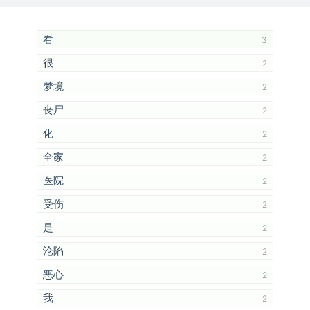
看
3
很
2
梦境
2
丧尸
2
化
2
全家
2
医院
2
受伤
2
是
2
沦陷
2
恶心
2
我
2